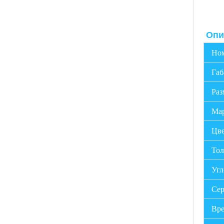
Опи
Ном
Габ
Раз
Мар
Цве
Тол
Угл
Сер
Вре