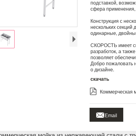
подставкой, возмо
сфера применения, 
Конструкция с неск
нескольких секций 
одинарные, двойны
СКОРОСТЬ имеет си
разработок, а также
позволяет обеспечи
Добро пожаловать н
о дизайне.
скачать

Коммерческая м

Email
оммерческая мойка из нержавеющей стали с тр