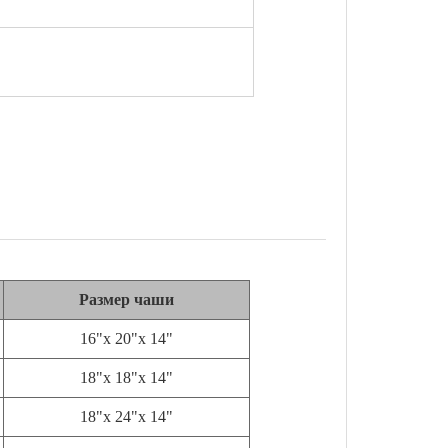
Размер чаши
16"х 20"х 14"
18"х 18"х 14"
18"х 24"х 14"