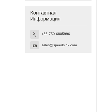
Undermount
Vanity,
сделанная во
Контактная
Вьетнаме
Информация
+86-750-6805996

sales@speedsink.com
