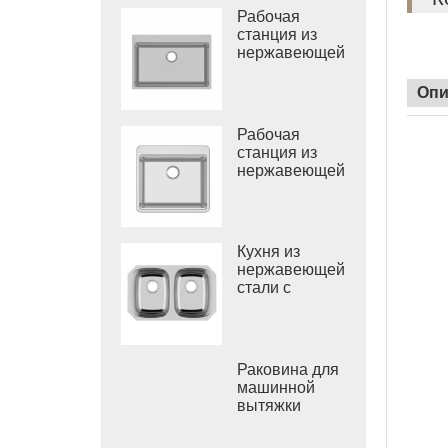
Рабочая
станция из
нержавеющей
стали с
одинарной
Опи
раковиной
Рабочая
станция из
нержавеющей
стали 304 с
одинарной
раковиной
Кухня из
нержавеющей
стали с
двойной
круглой
чашей,
Вьетнам,
Раковина для
глубокая
машинной
раковина
вытяжки
ванной
комнаты