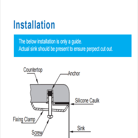
Время выполнения
45 день
Преимущество
НЕТ антидемпинговых пошлин
Монтажное оборудование, шаблон для 
Включенные
нижняя решетка, роликовый коврик, д
компоненты
доска по выбору.