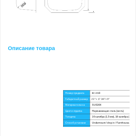
Описание товара
Номер предмета
ВС 2318
Габаритный размер
23 "× 17 3/4"× 9"
Материал класса
SUS304
Цвет и отделка
Нержавеющая сталь (кисть)
Толщина
16 калибра (1,5 мм), 18 калибра (1,2 мм
Способ установки
Undermount / drop in / Farmhouse-Parn-
Угловой радиус
Большой уголок
Сертификат
КУПК