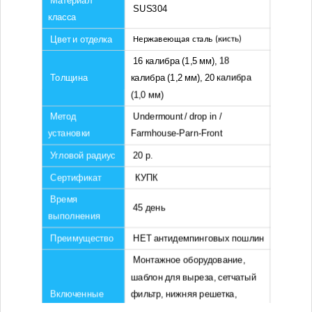
Материал
SUS304
класса
Цвет и отделка
Нержавеющая сталь (кисть)
16 калибра (1,5 мм), 18
Толщина
калибра (1,2 мм), 20 калибра
(1,0 мм)
Метод
Undermount / drop in /
установки
Farmhouse-Parn-Front
Угловой радиус
20 р.
Сертификат
КУПК
Время
45 день
выполнения
Преимущество
НЕТ антидемпинговых пошлин
Монтажное оборудование,
шаблон для выреза, сетчатый
Включенные
фильтр, нижняя решетка,
компоненты
роликовый коврик, дренажная