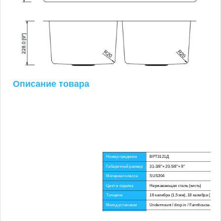
Описание товара
Номер предмета
ВРТ3121Д
Габаритный размер
31-3/8"× 20-5/8"× 9"
Материал класса
SUS304
Цвет и отделка
Нержавеющая сталь (кисть)
Толщина
16 калибра (1,5 мм), 18 калибра (1,2 мм
Метод установки
Undermount / drop in / Farmhouse-Parn-
Угловой радиус
20 р.