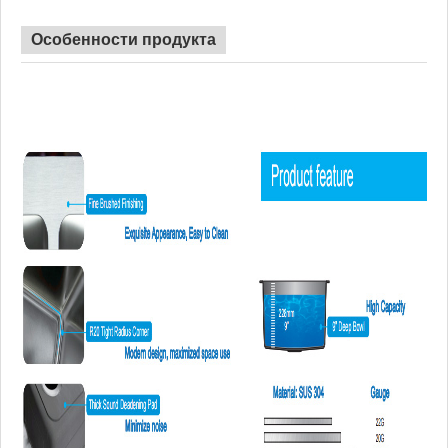
Сертификат
КУПК
Время выполнения
45 день
Особенности продукта
Преимущество
НЕТ антидемпинговых пошлин
Монтажное оборудование, шаблон для 
Включенные
нижняя решетка, роликовый коврик, д
компоненты
доска по выбору.