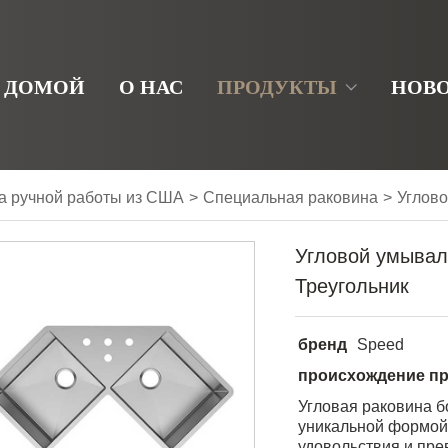
ДОМОЙ
О НАС
ПРОДУКТЫ
НОВ
а ручной работы из США
>
Специальная раковина
>
Углово
Угловой умывал
Треугольник
бренд
Speed
происхождение пр
Угловая раковина б
уникальной формой,
удовольствия и пре