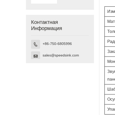
Undermount
Vanity,
Изм
сделанная во
Вьетнаме
Контактная
Мат
Информация
Тол
Рад
+86-750-6805996

Зак
sales@speedsink.com

Мон
Зву
пан
Шаб
Осу
Упа