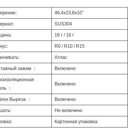
ерение:
46,4x23,6x10"
ериал:
SUS304
щина:
18 г / 16 г
иус:
R0 / R10 / R15
анчивать:
Атлас
тажный зажим ：
Включено
коизоляционная
Включено
ель ：
лон Выреза ：
Включено
шать:
Не включено
ковка:
Картонная упаковка