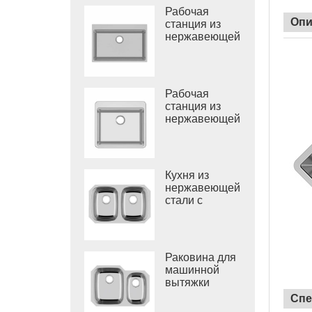
Рабочая
Опи
станция из
нержавеющей
стали с
одинарной
раковиной
Рабочая
станция из
нержавеющей
стали 304 с
одинарной
раковиной
Кухня из
нержавеющей
стали с
двойной
круглой
чашей,
Вьетнам,
Раковина для
глубокая
машинной
раковина
вытяжки
ванной
Спе
комнаты