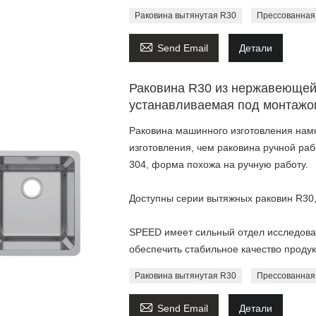
Раковина вытянутая R30
Прессованная

Send Email
Детали
Раковина R30 из нержавеющей 
устанавливаемая под монтажо
Раковина машинного изготовления намн
изготовления, чем раковина ручной ра
304, форма похожа на ручную работу.
Доступны серии вытяжных раковин R30,
SPEED имеет сильный отдел исследован
обеспечить стабильное качество продук
Раковина вытянутая R30
Прессованная

Send Email
Детали