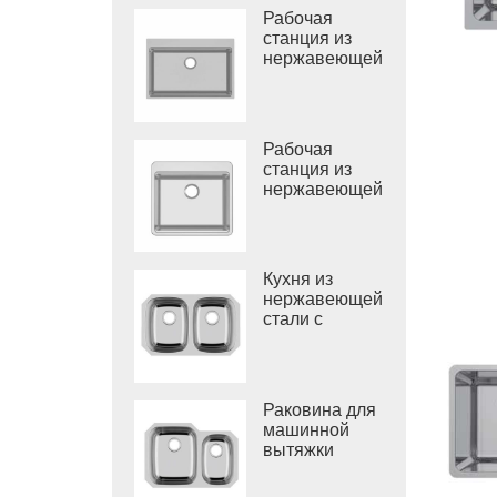
Рабочая
станция из
нержавеющей
стали с
одинарной
раковиной
Рабочая
станция из
нержавеющей
стали 304 с
одинарной
раковиной
Кухня из
нержавеющей
стали с
двойной
круглой
чашей,
Вьетнам,
Раковина для
глубокая
машинной
раковина
вытяжки
ванной
комнаты