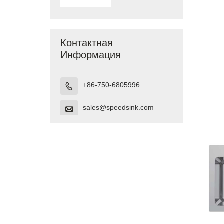
Undermount
Vanity,
сделанная во
Вьетнаме
Контактная
Информация
+86-750-6805996

sales@speedsink.com
